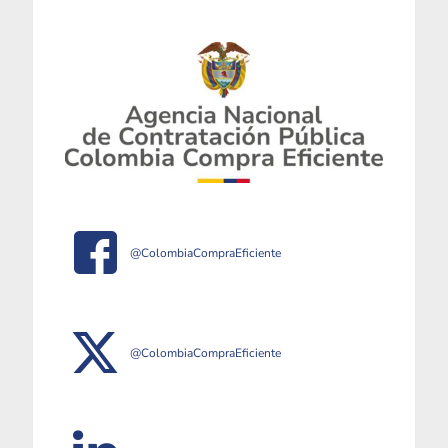
@ColombiaCompraEficiente
@ColombiaCompraEficiente