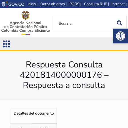
Inicio |
Datos abiertos |
PQRS |
Consulta RUP |
Intranet |
Op
Respuesta Consulta
4201814000000176 –
Respuesta a consulta
Detalles del documento