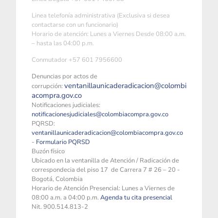
Linea telefonía administrativa (Exclusiva si desea
contactarse con un funcionario)
Horario de atención: Lunes a Viernes Desde 08:00 a.m.
– hasta las 04:00 p.m.
Conmutador +57 601 7956600
Denuncias por actos de
ventanillaunicaderadicacion@colombi
corrupción:
acompra.gov.co
Notificaciones judiciales:
notificacionesjudiciales@colombiacompra.gov.co
PQRSD:
ventanillaunicaderadicacion@colombiacompra.gov.co
-
Formulario PQRSD
Buzón físico
Ubicado en la ventanilla de Atención / Radicación de
correspondecia del piso 17 de Carrera 7 # 26 – 20 -
Bogotá, Colombia
Horario de Atención Presencial: Lunes a Viernes de
08:00 a.m. a 04:00 p.m.
Agenda tu cita presencial
Nit. 900.514.813-2