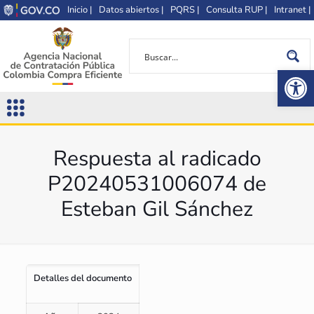
Inicio |
Datos abiertos |
PQRS |
Consulta RUP |
Intranet |
Op
Respuesta al radicado
P20240531006074 de
Esteban Gil Sánchez
Detalles del documento