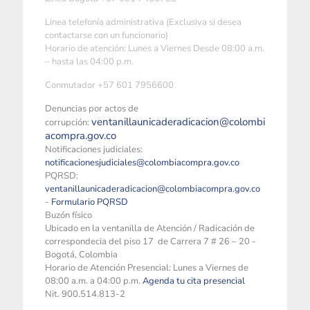
Linea telefonía administrativa (Exclusiva si desea
contactarse con un funcionario)
Horario de atención: Lunes a Viernes Desde 08:00 a.m.
– hasta las 04:00 p.m.
Conmutador +57 601 7956600
Denuncias por actos de
ventanillaunicaderadicacion@colombi
corrupción:
acompra.gov.co
Notificaciones judiciales:
notificacionesjudiciales@colombiacompra.gov.co
PQRSD:
ventanillaunicaderadicacion@colombiacompra.gov.co
-
Formulario PQRSD
Buzón físico
Ubicado en la ventanilla de Atención / Radicación de
correspondecia del piso 17 de Carrera 7 # 26 – 20 -
Bogotá, Colombia
Horario de Atención Presencial: Lunes a Viernes de
08:00 a.m. a 04:00 p.m.
Agenda tu cita presencial
Nit. 900.514.813-2