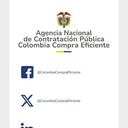
@ColombiaCompraEficiente
@ColombiaCompraEficiente