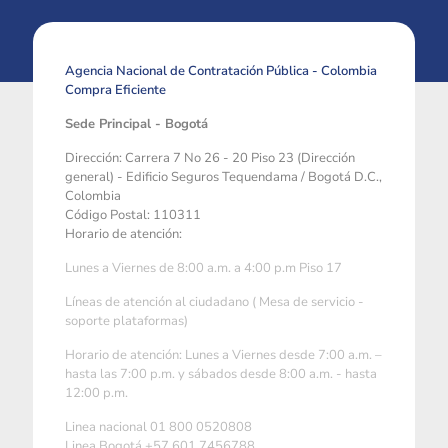
Agencia Nacional de Contratación Pública - Colombia
Compra Eficiente
Sede Principal - Bogotá
Dirección: Carrera 7 No 26 - 20 Piso 23 (Dirección
general) - Edificio Seguros Tequendama / Bogotá D.C.,
Colombia
Código Postal: 110311
Horario de atención:
Lunes a Viernes de 8:00 a.m. a 4:00 p.m Piso 17
Líneas de atención al ciudadano ( Mesa de servicio -
soporte plataformas)
Horario de atención: Lunes a Viernes desde 7:00 a.m. –
hasta las 7:00 p.m. y sábados desde 8:00 a.m. - hasta
12:00 p.m.
Linea nacional 01 800 0520808
Linea Bogotá +57 601 7456788