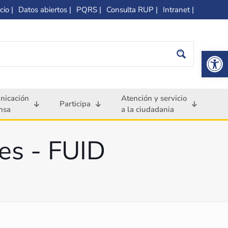
cio |
Datos abiertos |
PQRS |
Consulta RUP |
Intranet |
Op
nicación
Atención y servicio
Participa
nsa
a la ciudadania
es - FUID