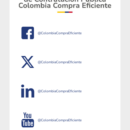
@ColombiaCompraEficiente
@ColombiaCompraEficiente
@ColombiaCompraEficiente
@ColombiaCompraEficiente