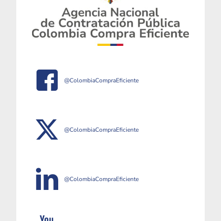
@ColombiaCompraEficiente
@ColombiaCompraEficiente
@ColombiaCompraEficiente