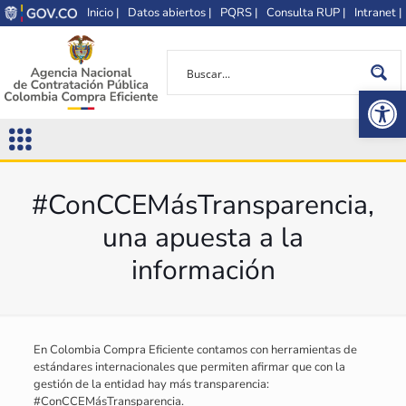
Inicio |
Datos abiertos |
PQRS |
Consulta RUP |
Intranet |
Op
#ConCCEMásTransparencia,
una apuesta a la
información
En Colombia Compra Eficiente contamos con herramientas de
estándares internacionales que permiten afirmar que con la
gestión de la entidad hay más transparencia:
#ConCCEMásTransparencia.