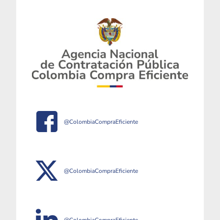
@ColombiaCompraEficiente
@ColombiaCompraEficiente
@ColombiaCompraEficiente