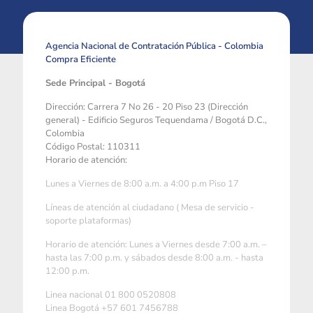
Agencia Nacional de Contratación Pública - Colombia
Compra Eficiente
Sede Principal - Bogotá
Dirección: Carrera 7 No 26 - 20 Piso 23 (Dirección
general) - Edificio Seguros Tequendama / Bogotá D.C.,
Colombia
Código Postal: 110311
Horario de atención:
Lunes a Viernes de 8:00 a.m. a 4:00 p.m Piso 17
Líneas de atención al ciudadano ( Mesa de servicio -
soporte plataformas)
Horario de atención: Lunes a Viernes desde 7:00 a.m. –
hasta las 7:00 p.m. y sábados desde 8:00 a.m. - hasta
12:00 p.m.
Linea nacional 01 800 0520808
Linea Bogotá +57 601 7456788