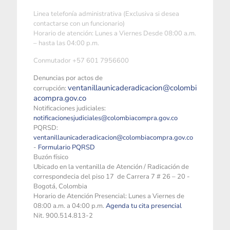
Linea telefonía administrativa (Exclusiva si desea
contactarse con un funcionario)
Horario de atención: Lunes a Viernes Desde 08:00 a.m.
– hasta las 04:00 p.m.
Conmutador +57 601 7956600
Denuncias por actos de
ventanillaunicaderadicacion@colombi
corrupción:
acompra.gov.co
Notificaciones judiciales:
notificacionesjudiciales@colombiacompra.gov.co
PQRSD:
ventanillaunicaderadicacion@colombiacompra.gov.co
-
Formulario PQRSD
Buzón físico
Ubicado en la ventanilla de Atención / Radicación de
correspondecia del piso 17 de Carrera 7 # 26 – 20 -
Bogotá, Colombia
Horario de Atención Presencial: Lunes a Viernes de
08:00 a.m. a 04:00 p.m.
Agenda tu cita presencial
Nit. 900.514.813-2