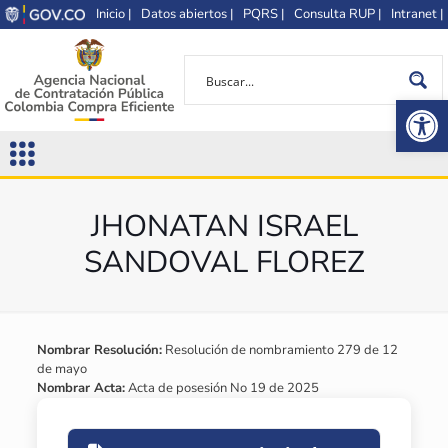
Inicio |
Datos abiertos |
PQRS |
Consulta RUP |
Intranet |
Op
JHONATAN ISRAEL
SANDOVAL FLOREZ
Nombrar Resolución:
Resolución de nombramiento 279 de 12
de mayo
Nombrar Acta:
Acta de posesión No 19 de 2025