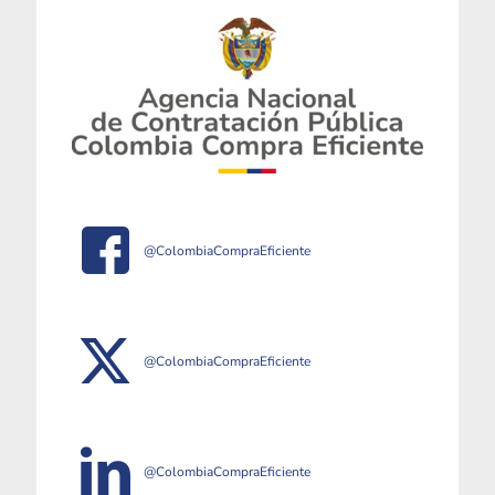
@ColombiaCompraEficiente
@ColombiaCompraEficiente
@ColombiaCompraEficiente