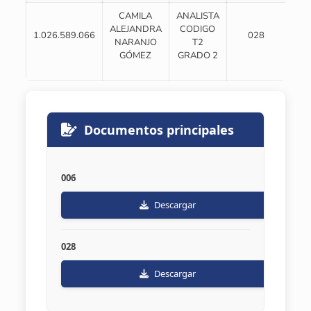
CAMILA
ANALISTA
ALEJANDRA
CODIGO
1.026.589.066
028
00
NARANJO
T2
GÓMEZ
GRADO 2
Documentos principales
006
Descargar
028
Descargar