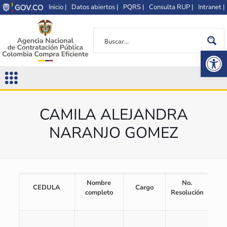
Inicio |
Datos abiertos |
PQRS |
Consulta RUP |
Intranet |
Op
CAMILA ALEJANDRA
NARANJO GOMEZ
Nombre
No.
No
CEDULA
Cargo
completo
Resolución
Act