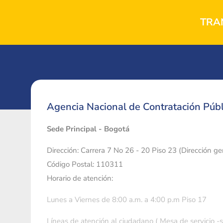
TRA
Agencia Nacional de Contratación Públ
Sede Principal - Bogotá
Dirección: Carrera 7 No 26 - 20 Piso 23 (Dirección g
Código Postal: 110311
Horario de atención:
Lunes a Viernes de 8:00 a.m. a 4:00 p.m Piso 17
Líneas de atención al ciudadano ( Mesa de servicio -