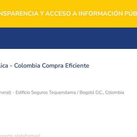
NSPARENCIA Y ACCESO A INFORMACIÓN PÚB
ica - Colombia Compra Eficiente
eneral) - Edificio Seguros Tequendama / Bogotá D.C., Colombia
soporte plataformas)