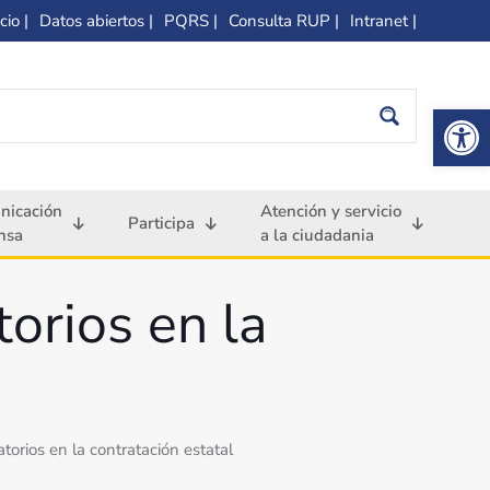
cio |
Datos abiertos |
PQRS |
Consulta RUP |
Intranet |
Op
nicación
Atención y servicio
Participa
nsa
a la ciudadania
orios en la
torios en la contratación estatal