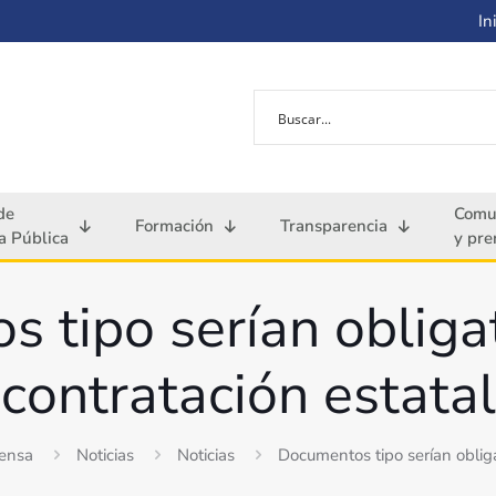
Ini
de
Comu
Formación
Transparencia
 Pública
y pre
 tipo serían obligat
contratación estatal
rensa
Noticias
Noticias
Documentos tipo serían obliga