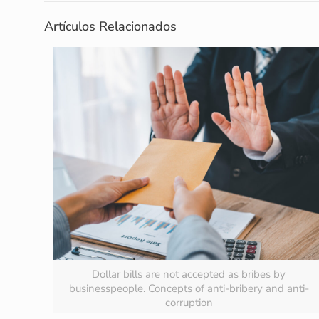
Artículos Relacionados
Dollar bills are not accepted as bribes by
businesspeople. Concepts of anti-bribery and anti-
corruption