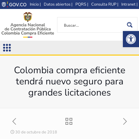
Inicio |
Datos abiertos |
PQRS |
Consulta RUP |
Intranet |
Op
Colombia compra eficiente
tendrá nuevo seguro para
grandes licitaciones
30 de octubre de 2018