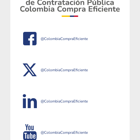
@ColombiaCompraEficiente
@ColombiaCompraEficiente
@ColombiaCompraEficiente
@ColombiaCompraEficiente