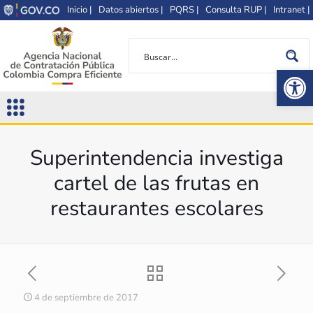
Inicio |
Datos abiertos |
PQRS |
Consulta RUP |
Intranet |
Op
Superintendencia investiga
cartel de las frutas en
restaurantes escolares
4 de septiembre de 2017