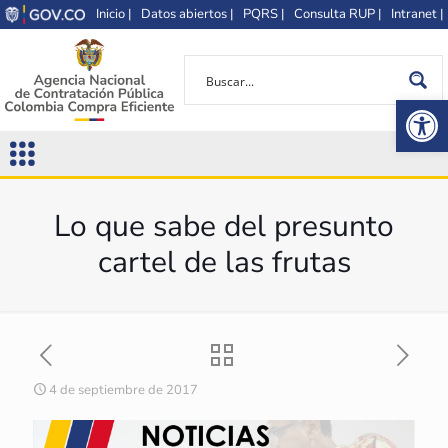
Inicio |
Datos abiertos |
PQRS |
Consulta RUP |
Intranet |
Op
Lo que sabe del presunto
cartel de las frutas
4 de septiembre de 2017