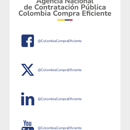
@ColombiaCompraEficiente
@ColombiaCompraEficiente
@ColombiaCompraEficiente
@ColombiaCompraEficiente