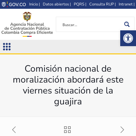
Inicio |
Datos abiertos |
PQRS |
Consulta RUP |
Intranet |
Op
Comisión nacional de
moralización abordará este
viernes situación de la
guajira