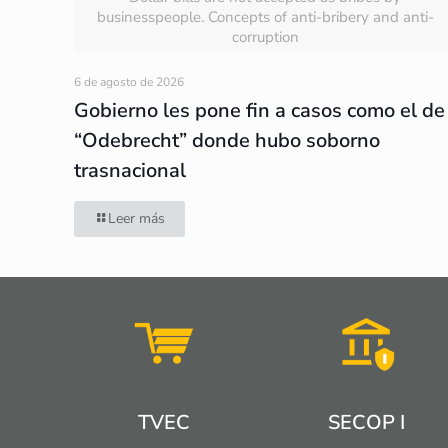
businesspeople. Concepts of anti-bribery and anti-
corruption
6 de agosto de 2026
Gobierno les pone fin a casos como el de
“Odebrecht” donde hubo soborno
trasnacional
Leer más
TVEC
SECOP I