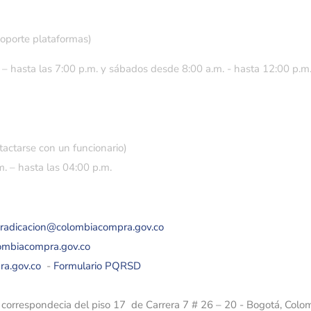
soporte plataformas)
 – hasta las 7:00 p.m. y sábados desde 8:00 a.m. - hasta 12:00 p.m
tactarse con un funcionario)
. – hasta las 04:00 p.m.
eradicacion@colombiacompra.gov.co
lombiacompra.gov.co
ra.gov.co
-
Formulario PQRSD
e correspondecia del piso 17 de Carrera 7 # 26 – 20 - Bogotá, Colo