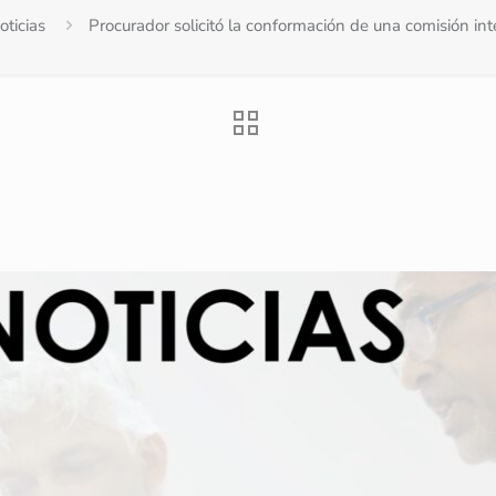
oticias
Procurador solicitó la conformación de una comisión int