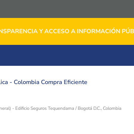
NSPARENCIA Y ACCESO A INFORMACIÓN PÚB
ica - Colombia Compra Eficiente
eneral) - Edificio Seguros Tequendama / Bogotá D.C., Colombia