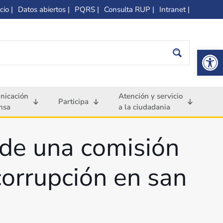
cio |
Datos abiertos |
PQRS |
Consulta RUP |
Intranet |
Op
nicación
Atención y servicio
Participa
nsa
a la ciudadania
 de una comisión
 corrupción en san