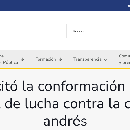
Ini
de
Comu
Formación
Transparencia
 Pública
y pre
citó la conformación
l de lucha contra la
andrés