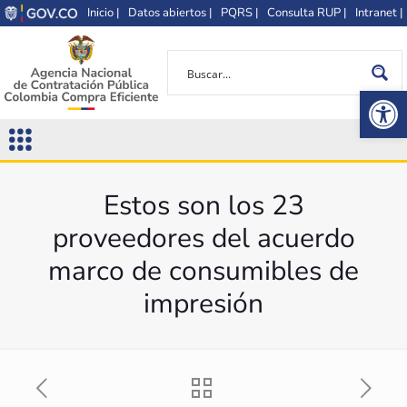
Inicio |
Datos abiertos |
PQRS |
Consulta RUP |
Intranet |
Op
Estos son los 23
proveedores del acuerdo
marco de consumibles de
impresión