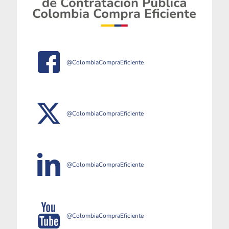
@ColombiaCompraEficiente
@ColombiaCompraEficiente
@ColombiaCompraEficiente
@ColombiaCompraEficiente