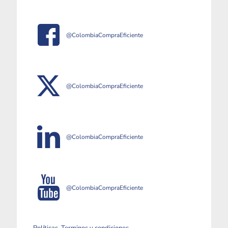
@ColombiaCompraEficiente
@ColombiaCompraEficiente
@ColombiaCompraEficiente
@ColombiaCompraEficiente