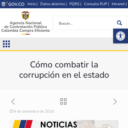
Inicio |
Datos abiertos |
PQRS |
Consulta RUP |
Intranet |
Op
Cómo combatir la
corrupción en el estado
6 de diciembre de 2016