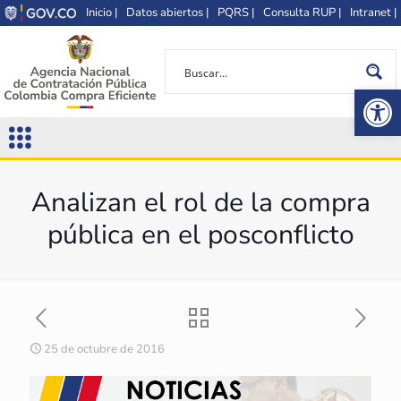
Inicio |
Datos abiertos |
PQRS |
Consulta RUP |
Intranet |
Op
Analizan el rol de la compra
pública en el posconflicto
25 de octubre de 2016