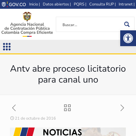
Inicio |
Datos abiertos |
PQRS |
Consulta RUP |
Intranet |
Op
Antv abre proceso licitatorio
para canal uno
21 de octubre de 2016