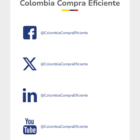
@ColombiaCompraEficiente
@ColombiaCompraEficiente
@ColombiaCompraEficiente
@ColombiaCompraEficiente