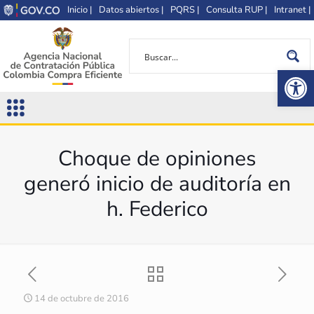
Inicio |
Datos abiertos |
PQRS |
Consulta RUP |
Intranet |
Op
Choque de opiniones
generó inicio de auditoría en
h. Federico
14 de octubre de 2016