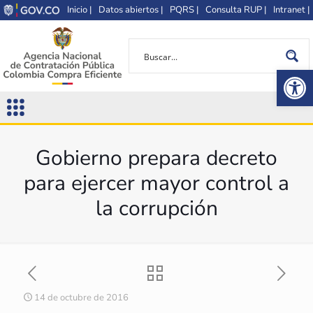
Inicio |
Datos abiertos |
PQRS |
Consulta RUP |
Intranet |
Op
Gobierno prepara decreto
para ejercer mayor control a
la corrupción
14 de octubre de 2016