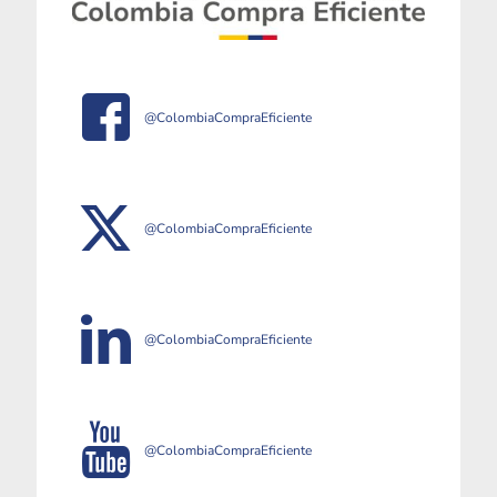
@ColombiaCompraEficiente
@ColombiaCompraEficiente
@ColombiaCompraEficiente
@ColombiaCompraEficiente