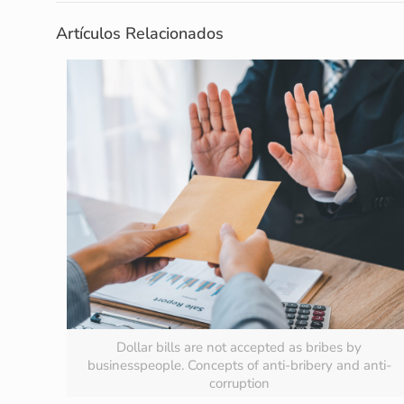
Artículos Relacionados
Dollar bills are not accepted as bribes by
businesspeople. Concepts of anti-bribery and anti-
corruption