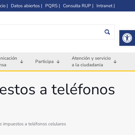
cio |
Datos abiertos |
PQRS |
Consulta RUP |
Intranet |
Op
nicación
Atención y servicio
Participa
nsa
a la ciudadania
estos a teléfonos
 impuestos a teléfonos celulares