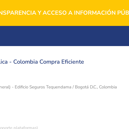
NSPARENCIA Y ACCESO A INFORMACIÓN PÚB
ica - Colombia Compra Eficiente
eneral) - Edificio Seguros Tequendama / Bogotá D.C., Colombia
soporte plataformas)