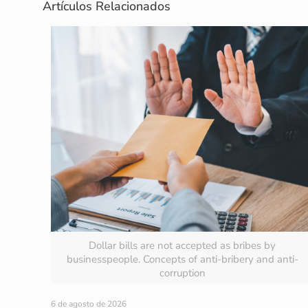
Artículos Relacionados
Dollar bills are not accepted as bribes by
businesspeople. Concepts of anti-bribery and anti-
corruption
6 de agosto de 2026