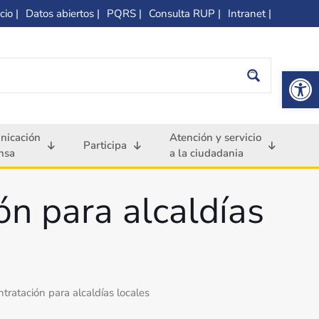
cio |
Datos abiertos |
PQRS |
Consulta RUP |
Intranet |
Op
nicación
Atención y servicio
Participa
nsa
a la ciudadania
ón para alcaldías
tratación para alcaldías locales