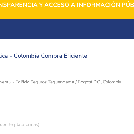
NSPARENCIA Y ACCESO A INFORMACIÓN PÚB
ica - Colombia Compra Eficiente
eneral) - Edificio Seguros Tequendama / Bogotá D.C., Colombia
soporte plataformas)