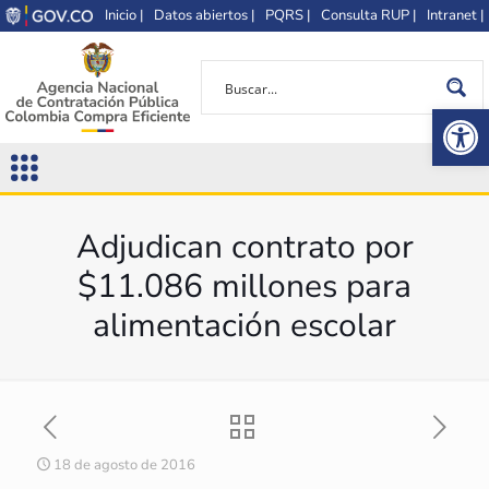
Inicio |
Datos abiertos |
PQRS |
Consulta RUP |
Intranet |
Op
Adjudican contrato por
$11.086 millones para
alimentación escolar
18 de agosto de 2016