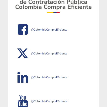
@ColombiaCompraEficiente
@ColombiaCompraEficiente
@ColombiaCompraEficiente
@ColombiaCompraEficiente