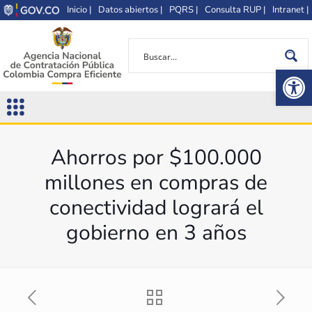
Inicio |
Datos abiertos |
PQRS |
Consulta RUP |
Intranet |
Op
Ahorros por $100.000
millones en compras de
conectividad logrará el
gobierno en 3 años