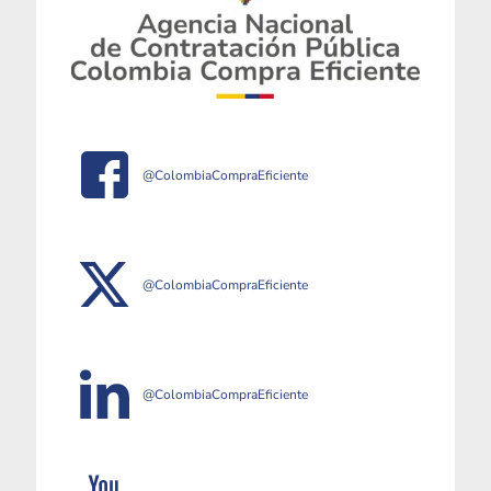
@ColombiaCompraEficiente
@ColombiaCompraEficiente
@ColombiaCompraEficiente