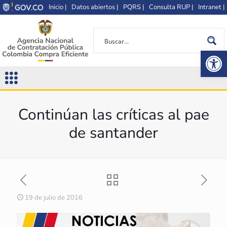
Inicio |
Datos abiertos |
PQRS |
Consulta RUP |
Intranet |
Op
Continúan las críticas al pae
de santander
19 de julio de 2016