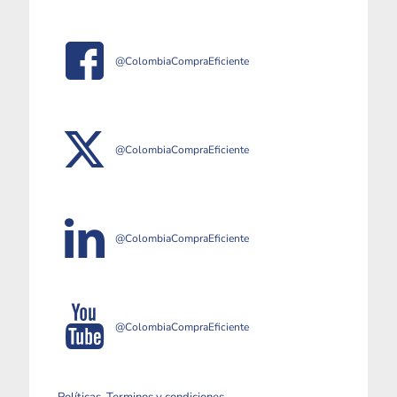
@ColombiaCompraEficiente
@ColombiaCompraEficiente
@ColombiaCompraEficiente
@ColombiaCompraEficiente