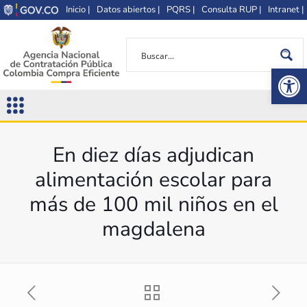
Inicio |
Datos abiertos |
PQRS |
Consulta RUP |
Intranet |
Op
En diez días adjudican
alimentación escolar para
más de 100 mil niños en el
magdalena