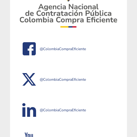
@ColombiaCompraEficiente
@ColombiaCompraEficiente
@ColombiaCompraEficiente