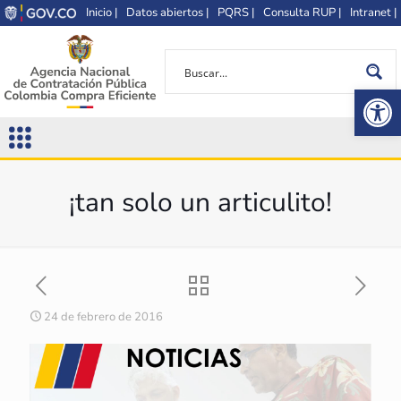
Inicio |
Datos abiertos |
PQRS |
Consulta RUP |
Intranet |
Op
¡tan solo un articulito!
24 de febrero de 2016