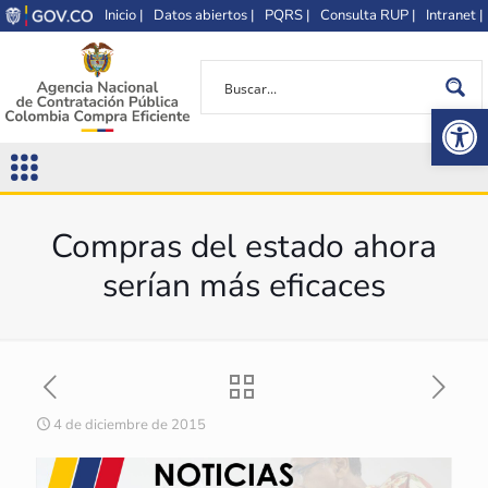
Inicio |
Datos abiertos |
PQRS |
Consulta RUP |
Intranet |
Op
Compras del estado ahora
serían más eficaces
4 de diciembre de 2015