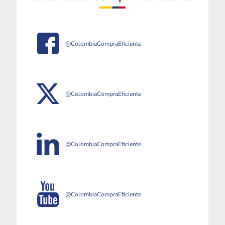
@ColombiaCompraEficiente
@ColombiaCompraEficiente
@ColombiaCompraEficiente
@ColombiaCompraEficiente