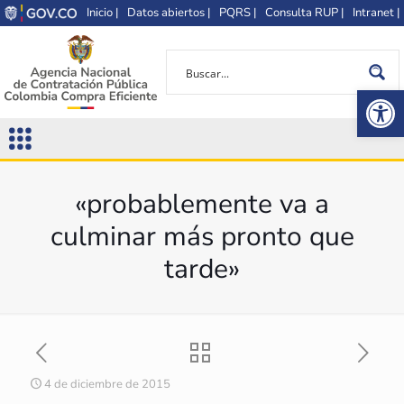
Inicio |
Datos abiertos |
PQRS |
Consulta RUP |
Intranet |
Op
«probablemente va a
culminar más pronto que
tarde»
4 de diciembre de 2015