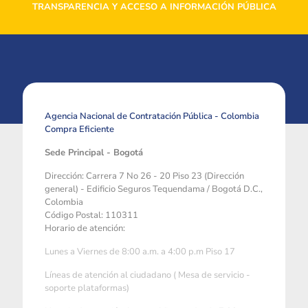
TRANSPARENCIA Y ACCESO A INFORMACIÓN PÚBLICA
Agencia Nacional de Contratación Pública - Colombia
Compra Eficiente
Sede Principal - Bogotá
Dirección: Carrera 7 No 26 - 20 Piso 23 (Dirección
general) - Edificio Seguros Tequendama / Bogotá D.C.,
Colombia
Código Postal: 110311
Horario de atención:
Lunes a Viernes de 8:00 a.m. a 4:00 p.m Piso 17
Líneas de atención al ciudadano ( Mesa de servicio -
soporte plataformas)