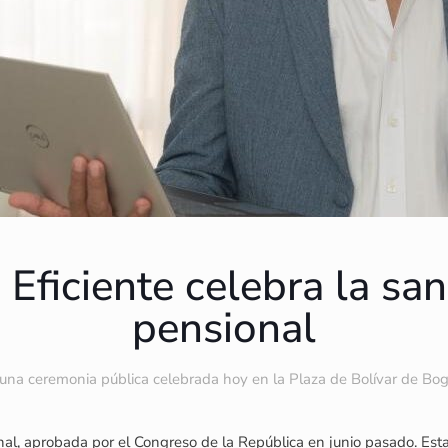
ficiente celebra la san
pensional
una ceremonia pública celebrada hoy en la Plaza de Bolívar de Bo
al, aprobada por el Congreso de la República en junio pasado. Esta 