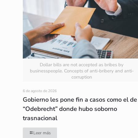
Dollar bills are not accepted as bribes by
businesspeople. Concepts of anti-bribery and anti-
corruption
6 de agosto de 2026
Gobierno les pone fin a casos como el de
“Odebrecht” donde hubo soborno
trasnacional
Leer más