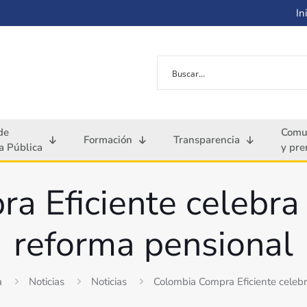
Ini
de
Comu
Formación
Transparencia
 Pública
y pre
 Eficiente celebra 
reforma pensional
a
Noticias
Noticias
Colombia Compra Eficiente celebr