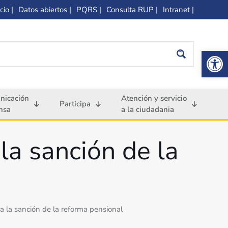
cio |
Datos abiertos |
PQRS |
Consulta RUP |
Intranet |
Op
nicación
Atención y servicio
Participa
nsa
a la ciudadania
la sanción de la
a la sanción de la reforma pensional