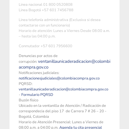
Linea nacional 01 800 0520808
Linea Bogotá +57 601 7456788
Linea telefonía administrativa (Exclusiva si desea
contactarse con un funcionario)
Horario de atención: Lunes a Viernes Desde 08:00 a.m.
– hasta las 04:00 p.m.
Conmutador +57 601 7956600
Denuncias por actos de
ventanillaunicaderadicacion@colombi
corrupción:
acompra.gov.co
Notificaciones judiciales:
notificacionesjudiciales@colombiacompra.gov.co
PQRSD:
ventanillaunicaderadicacion@colombiacompra.gov.co
-
Formulario PQRSD
Buzón físico
Ubicado en la ventanilla de Atención / Radicación de
correspondecia del piso 17 de Carrera 7 # 26 – 20 -
Bogotá, Colombia
Horario de Atención Presencial: Lunes a Viernes de
08:00 a.m. a 04:00 p.m.
Agenda tu cita presencial