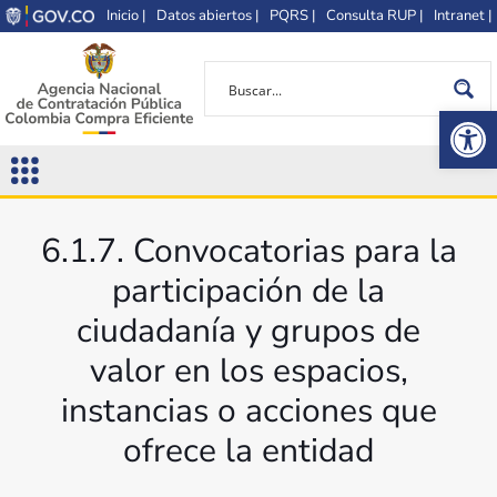
Inicio |
Datos abiertos |
PQRS |
Consulta RUP |
Intranet |
Op
6.1.7. Convocatorias para la
participación de la
ciudadanía y grupos de
valor en los espacios,
instancias o acciones que
ofrece la entidad