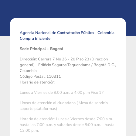
Agencia Nacional de Contratación Pública - Colombia
Compra Eficiente
Sede Principal - Bogotá
Dirección: Carrera 7 No 26 - 20 Piso 23 (Dirección
general) - Edificio Seguros Tequendama / Bogotá D.C.,
Colombia
Código Postal: 110311
Horario de atención:
Lunes a Viernes de 8:00 a.m. a 4:00 p.m Piso 17
Líneas de atención al ciudadano ( Mesa de servicio -
soporte plataformas)
Horario de atención: Lunes a Viernes desde 7:00 a.m. –
hasta las 7:00 p.m. y sábados desde 8:00 a.m. - hasta
12:00 p.m.