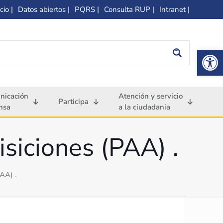
cio |
Datos abiertos |
PQRS |
Consulta RUP |
Intranet |
Op
nicación
Atención y servicio
Participa
nsa
a la ciudadania
siciones (PAA) .
AA) .