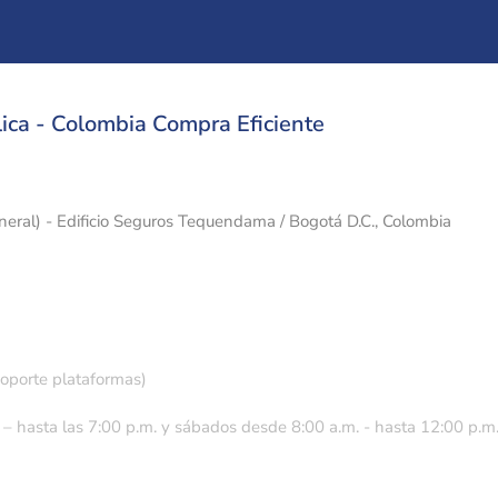
ica - Colombia Compra Eficiente
eneral) - Edificio Seguros Tequendama / Bogotá D.C., Colombia
soporte plataformas)
 – hasta las 7:00 p.m. y sábados desde 8:00 a.m. - hasta 12:00 p.m