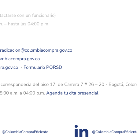
tactarse con un funcionario)
. – hasta las 04:00 p.m.
eradicacion@colombiacompra.gov.co
lombiacompra.gov.co
ra.gov.co
-
Formulario PQRSD
e correspondecia del piso 17 de Carrera 7 # 26 – 20 - Bogotá, Colo
08:00 a.m. a 04:00 p.m.
Agenda tu cita presencial
@ColombiaCompraEficiente
@ColombiaCompraEficient