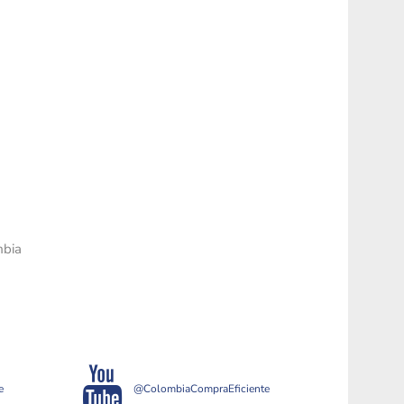
mbia
e
@ColombiaCompraEficiente