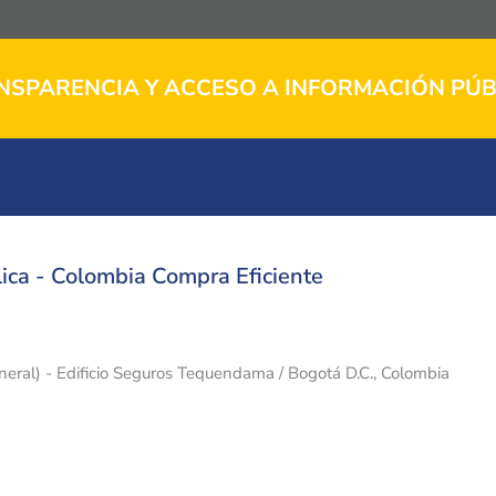
NSPARENCIA Y ACCESO A INFORMACIÓN PÚB
ica - Colombia Compra Eficiente
eneral) - Edificio Seguros Tequendama / Bogotá D.C., Colombia