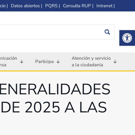
cio |
Datos abiertos |
PQRS |
Consulta RUP |
Intranet |
Op
nicación
Atención y servicio
Participa
nsa
a la ciudadania
GENERALIDADES
 DE 2025 A LAS