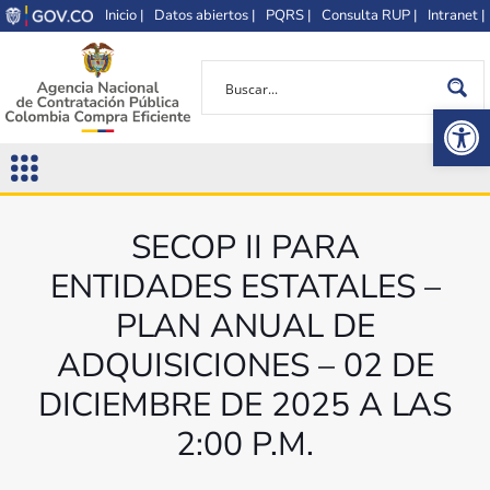
Inicio |
Datos abiertos |
PQRS |
Consulta RUP |
Intranet |
Op
SECOP II PARA
ENTIDADES ESTATALES –
PLAN ANUAL DE
ADQUISICIONES – 02 DE
DICIEMBRE DE 2025 A LAS
2:00 P.M.