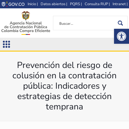
Inicio |
Datos abiertos |
PQRS |
Consulta RUP |
Intranet |
Op
Prevención del riesgo de
colusión en la contratación
pública: Indicadores y
estrategias de detección
temprana