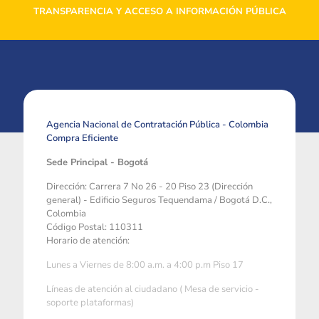
TRANSPARENCIA Y ACCESO A INFORMACIÓN PÚBLICA
Agencia Nacional de Contratación Pública - Colombia
Compra Eficiente
Sede Principal - Bogotá
Dirección: Carrera 7 No 26 - 20 Piso 23 (Dirección
general) - Edificio Seguros Tequendama / Bogotá D.C.,
Colombia
Código Postal: 110311
Horario de atención:
Lunes a Viernes de 8:00 a.m. a 4:00 p.m Piso 17
Líneas de atención al ciudadano ( Mesa de servicio -
soporte plataformas)