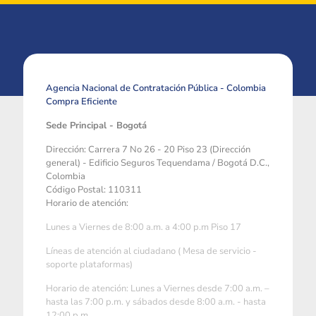
Agencia Nacional de Contratación Pública - Colombia
Compra Eficiente
Sede Principal - Bogotá
Dirección: Carrera 7 No 26 - 20 Piso 23 (Dirección
general) - Edificio Seguros Tequendama / Bogotá D.C.,
Colombia
Código Postal: 110311
Horario de atención:
Lunes a Viernes de 8:00 a.m. a 4:00 p.m Piso 17
Líneas de atención al ciudadano ( Mesa de servicio -
soporte plataformas)
Horario de atención: Lunes a Viernes desde 7:00 a.m. –
hasta las 7:00 p.m. y sábados desde 8:00 a.m. - hasta
12:00 p.m.