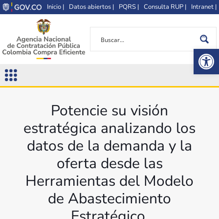
Inicio |
Datos abiertos |
PQRS |
Consulta RUP |
Intranet |
Op
Potencie su visión
estratégica analizando los
datos de la demanda y la
oferta desde las
Herramientas del Modelo
de Abastecimiento
Estratégico.