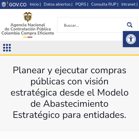
Inicio |
Datos abiertos |
PQRS |
Consulta RUP |
Intranet |
Op
Planear y ejecutar compras
públicas con visión
estratégica desde el Modelo
de Abastecimiento
Estratégico para entidades.