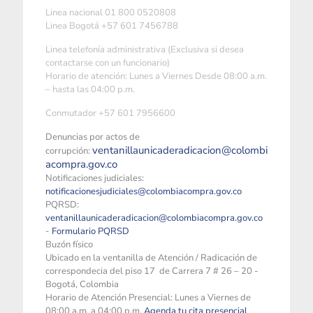
Linea nacional 01 800 0520808
Linea Bogotá +57 601 7456788
Linea telefonía administrativa (Exclusiva si desea
contactarse con un funcionario)
Horario de atención: Lunes a Viernes Desde 08:00 a.m.
– hasta las 04:00 p.m.
Conmutador +57 601 7956600
Denuncias por actos de
ventanillaunicaderadicacion@colombi
corrupción:
acompra.gov.co
Notificaciones judiciales:
notificacionesjudiciales@colombiacompra.gov.co
PQRSD:
ventanillaunicaderadicacion@colombiacompra.gov.co
-
Formulario PQRSD
Buzón físico
Ubicado en la ventanilla de Atención / Radicación de
correspondecia del piso 17 de Carrera 7 # 26 – 20 -
Bogotá, Colombia
Horario de Atención Presencial: Lunes a Viernes de
08:00 a.m. a 04:00 p.m.
Agenda tu cita presencial