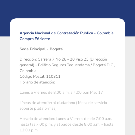
Agencia Nacional de Contratación Pública - Colombia
Compra Eficiente
Sede Principal - Bogotá
Dirección: Carrera 7 No 26 - 20 Piso 23 (Dirección
general) - Edificio Seguros Tequendama / Bogotá D.C.,
Colombia
Código Postal: 110311
Horario de atención:
Lunes a Viernes de 8:00 a.m. a 4:00 p.m Piso 17
Líneas de atención al ciudadano ( Mesa de servicio -
soporte plataformas)
Horario de atención: Lunes a Viernes desde 7:00 a.m. –
hasta las 7:00 p.m. y sábados desde 8:00 a.m. - hasta
12:00 p.m.