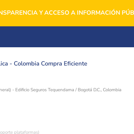
NSPARENCIA Y ACCESO A INFORMACIÓN PÚB
ica - Colombia Compra Eficiente
eneral) - Edificio Seguros Tequendama / Bogotá D.C., Colombia
soporte plataformas)