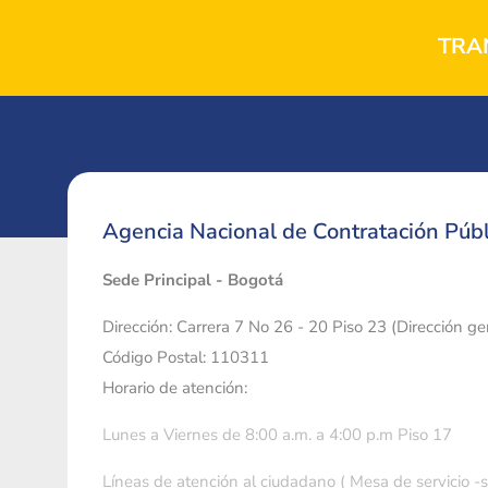
TRA
Agencia Nacional de Contratación Públ
Sede Principal - Bogotá
Dirección: Carrera 7 No 26 - 20 Piso 23 (Dirección g
Código Postal: 110311
Horario de atención:
Lunes a Viernes de 8:00 a.m. a 4:00 p.m Piso 17
Líneas de atención al ciudadano ( Mesa de servicio -