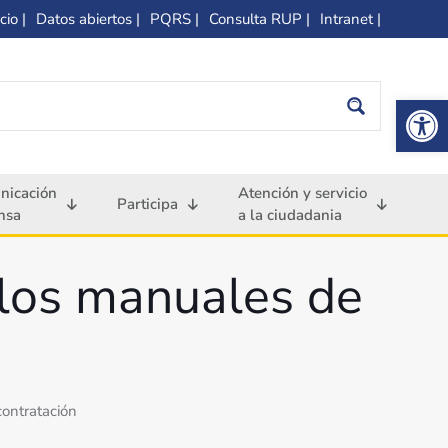
cio |
Datos abiertos |
PQRS |
Consulta RUP |
Intranet |
Op
nicación
Atención y servicio
Participa
nsa
a la ciudadania
 los manuales de
contratación