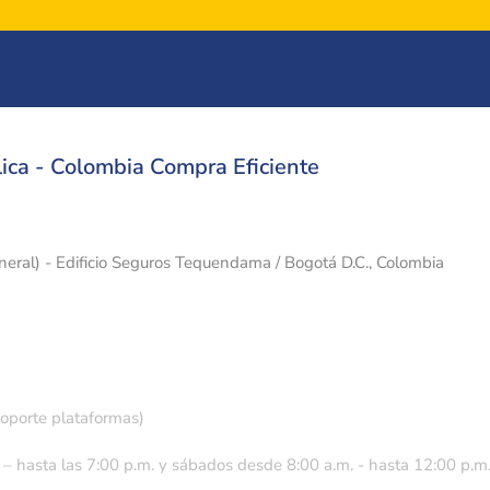
ica - Colombia Compra Eficiente
eneral) - Edificio Seguros Tequendama / Bogotá D.C., Colombia
soporte plataformas)
 – hasta las 7:00 p.m. y sábados desde 8:00 a.m. - hasta 12:00 p.m