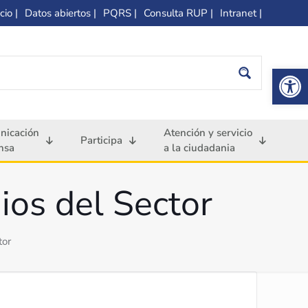
cio |
Datos abiertos |
PQRS |
Consulta RUP |
Intranet |
Op
nicación
Atención y servicio
Participa
nsa
a la ciudadania
ios del Sector
tor