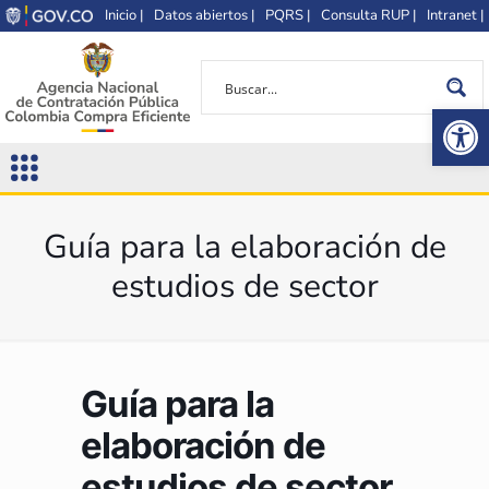
Inicio |
Datos abiertos |
PQRS |
Consulta RUP |
Intranet |
Op
Guía para la elaboración de
estudios de sector
Guía para la
elaboración de
estudios de sector