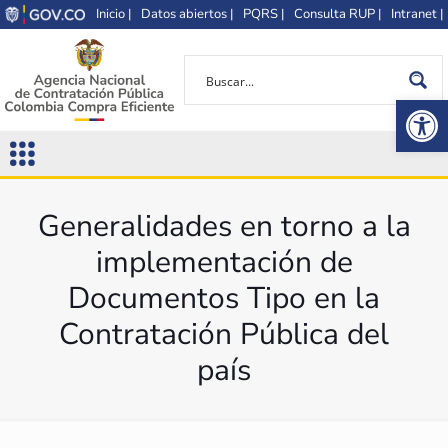
Inicio |
Datos abiertos |
PQRS |
Consulta RUP |
Intranet |
Op
Generalidades en torno a la
implementación de
Documentos Tipo en la
Contratación Pública del
país