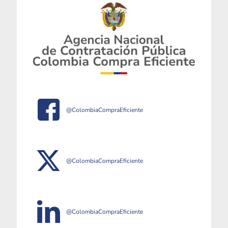
@ColombiaCompraEficiente
@ColombiaCompraEficiente
@ColombiaCompraEficiente