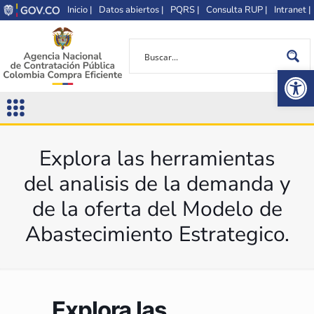
Inicio |
Datos abiertos |
PQRS |
Consulta RUP |
Intranet |
Op
Explora las herramientas
del analisis de la demanda y
de la oferta del Modelo de
Abastecimiento Estrategico.
Explora las