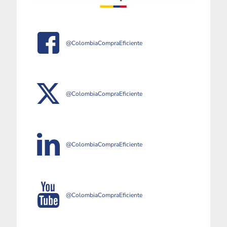
@ColombiaCompraEficiente
@ColombiaCompraEficiente
@ColombiaCompraEficiente
@ColombiaCompraEficiente