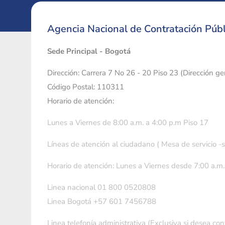
Agencia Nacional de Contratación Públ
Sede Principal - Bogotá
Dirección: Carrera 7 No 26 - 20 Piso 23 (Dirección g
Código Postal: 110311
Horario de atención:
Lunes a Viernes de 8:00 a.m. a 4:00 p.m Piso 17
Líneas de atención al ciudadano ( Mesa de servicio -
Horario de atención: Lunes a Viernes desde 7:00 a.m.
Linea nacional 01 800 0520808
Linea Bogotá +57 601 7456788
Linea telefonía administrativa (Exclusiva si desea con