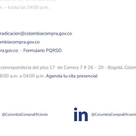
. – hasta las 04:00 p.m.
eradicacion@colombiacompra.gov.co
lombiacompra.gov.co
ra.gov.co
-
Formulario PQRSD
e correspondecia del piso 17 de Carrera 7 # 26 – 20 - Bogotá, Colo
08:00 a.m. a 04:00 p.m.
Agenda tu cita presencial
@ColombiaCompraEficiente
@ColombiaCompraEficient