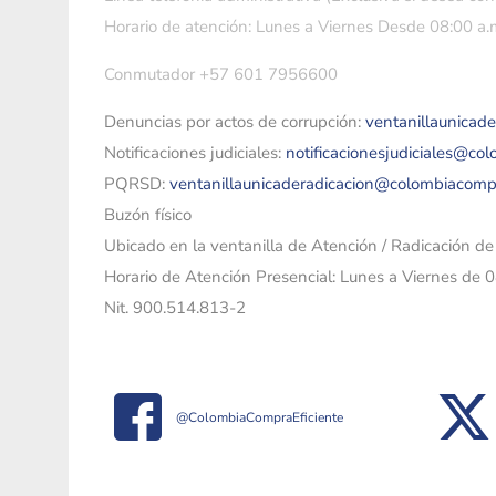
Horario de atención: Lunes a Viernes Desde 08:00 a.m
Conmutador +57 601 7956600
Denuncias por actos de corrupción:
ventanillaunicad
Notificaciones judiciales:
notificacionesjudiciales@co
PQRSD:
ventanillaunicaderadicacion@colombiacomp
Buzón físico
Ubicado en la ventanilla de Atención / Radicación d
Horario de Atención Presencial: Lunes a Viernes de 
Nit. 900.514.813-2
@ColombiaCompraEficiente