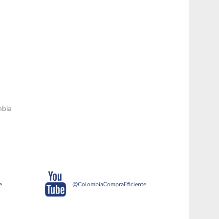
mbia
e
@ColombiaCompraEficiente