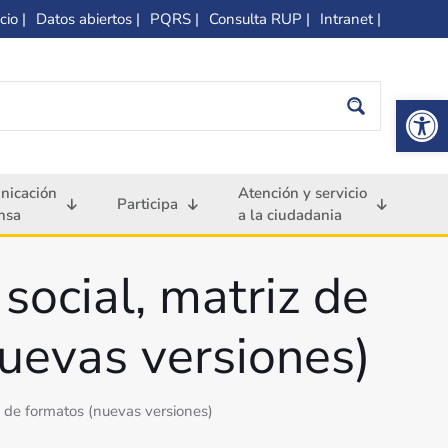
cio |
Datos abiertos |
PQRS |
Consulta RUP |
Intranet |
Op
nicación
Atención y servicio
Participa
nsa
a la ciudadania
social, matriz de
uevas versiones)
o de formatos (nuevas versiones)