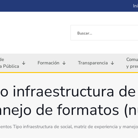
Ini
de
Comu
Formación
Transparencia
 Pública
y pre
infraestructura de 
anejo de formatos (n
ntos Tipo infraestructura de social, matriz de experiencia y manej