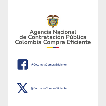
@ColombiaCompraEficiente
@ColombiaCompraEficiente