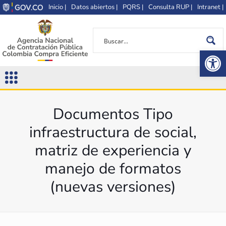
Inicio |
Datos abiertos |
PQRS |
Consulta RUP |
Intranet |
Op
Documentos Tipo
infraestructura de social,
matriz de experiencia y
manejo de formatos
(nuevas versiones)