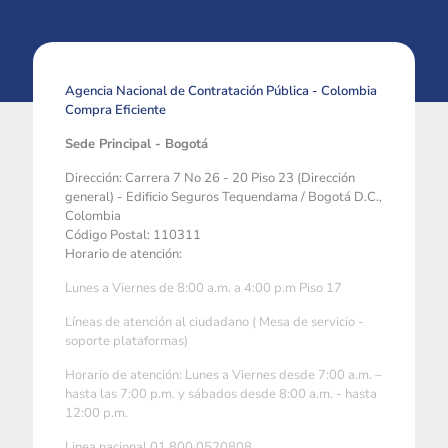
Agencia Nacional de Contratación Pública - Colombia
Compra Eficiente
Sede Principal - Bogotá
Dirección: Carrera 7 No 26 - 20 Piso 23 (Dirección
general) - Edificio Seguros Tequendama / Bogotá D.C.,
Colombia
Código Postal: 110311
Horario de atención:
Lunes a Viernes de 8:00 a.m. a 4:00 p.m Piso 17
Líneas de atención al ciudadano ( Mesa de servicio -
soporte plataformas)
Horario de atención: Lunes a Viernes desde 7:00 a.m. –
hasta las 7:00 p.m. y sábados desde 8:00 a.m. - hasta
12:00 p.m.
Linea nacional 01 800 0520808