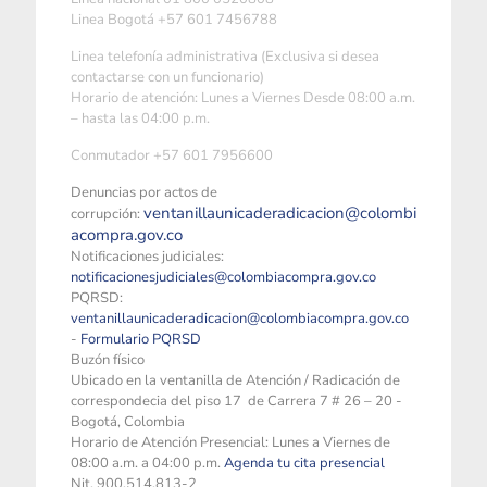
Linea Bogotá +57 601 7456788
Linea telefonía administrativa (Exclusiva si desea
contactarse con un funcionario)
Horario de atención: Lunes a Viernes Desde 08:00 a.m.
– hasta las 04:00 p.m.
Conmutador +57 601 7956600
Denuncias por actos de
ventanillaunicaderadicacion@colombi
corrupción:
acompra.gov.co
Notificaciones judiciales:
notificacionesjudiciales@colombiacompra.gov.co
PQRSD:
ventanillaunicaderadicacion@colombiacompra.gov.co
-
Formulario PQRSD
Buzón físico
Ubicado en la ventanilla de Atención / Radicación de
correspondecia del piso 17 de Carrera 7 # 26 – 20 -
Bogotá, Colombia
Horario de Atención Presencial: Lunes a Viernes de
08:00 a.m. a 04:00 p.m.
Agenda tu cita presencial
Nit. 900.514.813-2