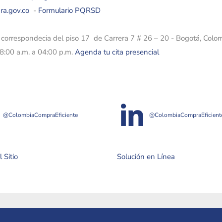
ra.gov.co
-
Formulario PQRSD
e correspondecia del piso 17 de Carrera 7 # 26 – 20 - Bogotá, Colo
08:00 a.m. a 04:00 p.m.
Agenda tu cita presencial
@ColombiaCompraEficiente
@ColombiaCompraEficient
 Sitio
Solución en Línea