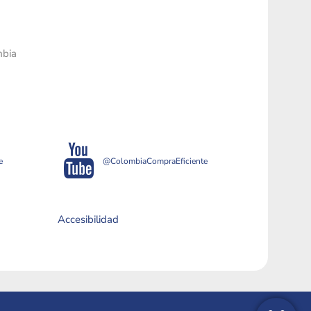
mbia
e
@ColombiaCompraEficiente
Accesibilidad