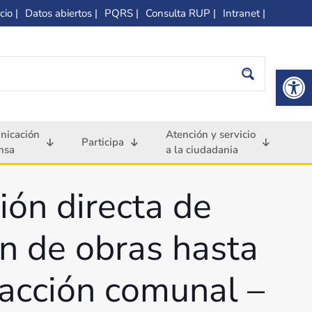
cio |
Datos abiertos |
PQRS |
Consulta RUP |
Intranet |
Op
nicación
Atención y servicio
Participa
nsa
a la ciudadania
ión directa de
ón de obras hasta
 acción comunal –