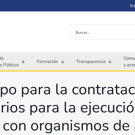
Ini
de
Comu
Formación
Transparencia
 Pública
y pre
o para la contratac
rios para la ejecuci
 con organismos de