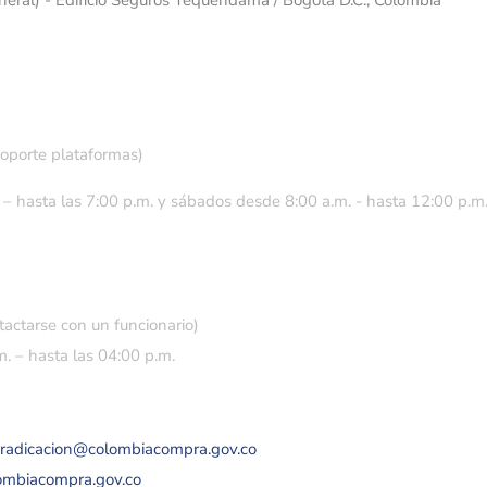
eneral) - Edificio Seguros Tequendama / Bogotá D.C., Colombia
soporte plataformas)
 – hasta las 7:00 p.m. y sábados desde 8:00 a.m. - hasta 12:00 p.m
tactarse con un funcionario)
. – hasta las 04:00 p.m.
eradicacion@colombiacompra.gov.co
lombiacompra.gov.co