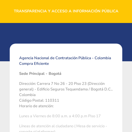
TRANSPARENCIA Y ACCESO A INFORMACIÓN PÚBLICA
Agencia Nacional de Contratación Pública - Colombia
Compra Eficiente
Sede Principal - Bogotá
Dirección: Carrera 7 No 26 - 20 Piso 23 (Dirección
general) - Edificio Seguros Tequendama / Bogotá D.C.,
Colombia
Código Postal: 110311
Horario de atención:
Lunes a Viernes de 8:00 a.m. a 4:00 p.m Piso 17
Líneas de atención al ciudadano ( Mesa de servicio -
soporte plataformas)