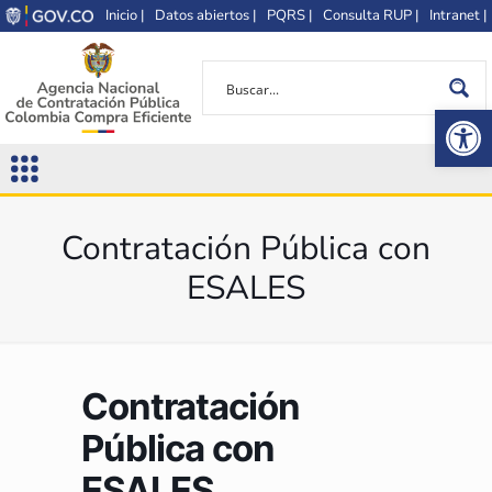
Inicio |
Datos abiertos |
PQRS |
Consulta RUP |
Intranet |
Op
Contratación Pública con
ESALES
Contratación
Pública con
ESALES