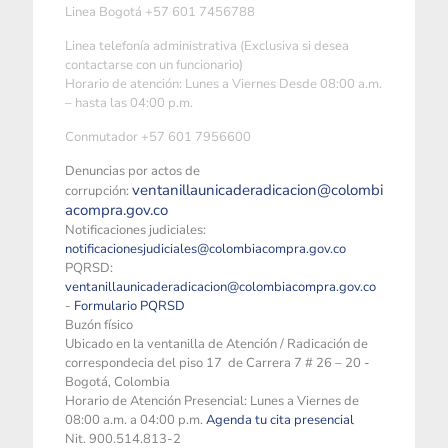
Linea Bogotá +57 601 7456788
Linea telefonía administrativa (Exclusiva si desea
contactarse con un funcionario)
Horario de atención: Lunes a Viernes Desde 08:00 a.m.
– hasta las 04:00 p.m.
Conmutador +57 601 7956600
Denuncias por actos de
ventanillaunicaderadicacion@colombi
corrupción:
acompra.gov.co
Notificaciones judiciales:
notificacionesjudiciales@colombiacompra.gov.co
PQRSD:
ventanillaunicaderadicacion@colombiacompra.gov.co
-
Formulario PQRSD
Buzón físico
Ubicado en la ventanilla de Atención / Radicación de
correspondecia del piso 17 de Carrera 7 # 26 – 20 -
Bogotá, Colombia
Horario de Atención Presencial: Lunes a Viernes de
08:00 a.m. a 04:00 p.m.
Agenda tu cita presencial
Nit. 900.514.813-2