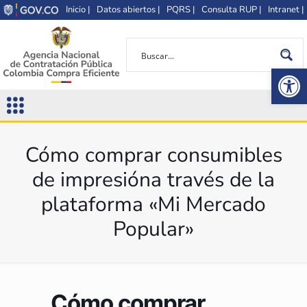
Inicio |
Datos abiertos |
PQRS |
Consulta RUP |
Intranet |
Op
Cómo comprar consumibles
de impresióna través de la
plataforma «Mi Mercado
Popular»
Cómo comprar