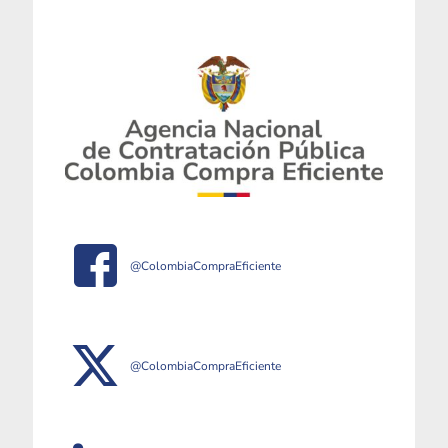
@ColombiaCompraEficiente
@ColombiaCompraEficiente