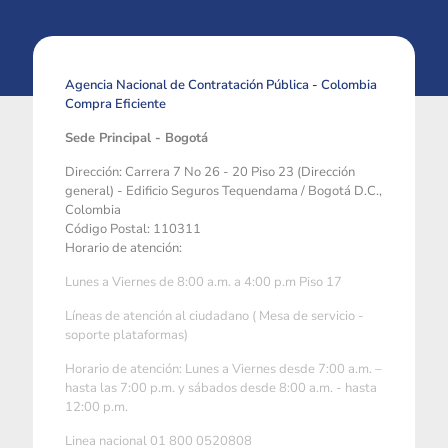
Agencia Nacional de Contratación Pública - Colombia
Compra Eficiente
Sede Principal - Bogotá
Dirección: Carrera 7 No 26 - 20 Piso 23 (Dirección
general) - Edificio Seguros Tequendama / Bogotá D.C.,
Colombia
Código Postal: 110311
Horario de atención:
Lunes a Viernes de 8:00 a.m. a 4:00 p.m Piso 17
Líneas de atención al ciudadano ( Mesa de servicio -
soporte plataformas)
Horario de atención: Lunes a Viernes desde 7:00 a.m. –
hasta las 7:00 p.m. y sábados desde 8:00 a.m. - hasta
12:00 p.m.
Linea nacional 01 800 0520808