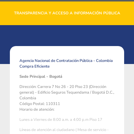
TRANSPARENCIA Y ACCESO A INFORMACIÓN PÚBLICA
Agencia Nacional de Contratación Pública - Colombia
Compra Eficiente
Sede Principal - Bogotá
Dirección: Carrera 7 No 26 - 20 Piso 23 (Dirección
general) - Edificio Seguros Tequendama / Bogotá D.C.,
Colombia
Código Postal: 110311
Horario de atención:
Lunes a Viernes de 8:00 a.m. a 4:00 p.m Piso 17
Líneas de atención al ciudadano ( Mesa de servicio -